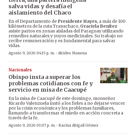
salva vidas y desafía el
aislamiento del Chaco
En el Departamento de
Presidente Hayes
, a más de 100
kilómetros de la ruta Transchaco,
Graciela Benítez
asiste partos en zonas aisladas del Paraguay utilizando
remedios naturales y yuyos medicinales. Su trabajo no
recibe remuneración y es fundamental para salvar
vidas.
·
Agosto 9, 2026 04:15 p. m.
Alcides Manena
Nacionales
Obispo insta a superar los
problemas cotidianos con fe y
servicio en misa de Caacupé
En la misa de Caacupé de este domingo, monseñor
Ricardo Valenzuela instó a los fieles a no dejarse vencer
por la crisis económica y los problemas familiares,
llamando a transformar el miedo en acción concreta a
través de la fe.
·
Agosto 9, 2026 01:07 p. m.
Karina Abigail Gómez