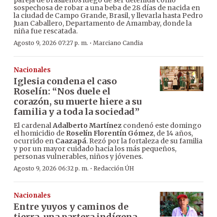
pareja de brasileños luego de ser detenida como
sospechosa de robar a una beba de 28 días de nacida en
la ciudad de Campo Grande, Brasil, y llevarla hasta Pedro
Juan Caballero, Departamento de Amambay, donde la
niña fue rescatada.
·
Agosto 9, 2026 07:27 p. m.
Marciano Candia
Nacionales
Iglesia condena el caso
Roselín: “Nos duele el
corazón, su muerte hiere a su
familia y a toda la sociedad”
El cardenal
Adalberto Martínez
condenó este domingo
el homicidio de
Roselín Florentín Gómez
, de 14 años,
ocurrido en
Caazapá
. Rezó por la fortaleza de su familia
y por un mayor cuidado hacia los más pequeños,
personas vulnerables, niños y jóvenes.
·
Agosto 9, 2026 06:32 p. m.
Redacción ÚH
Nacionales
Entre yuyos y caminos de
tierra, una partera indígena