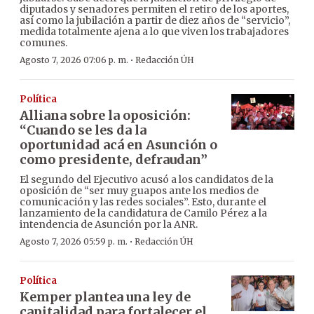
diputados y senadores permiten el retiro de los aportes,
así como la jubilación a partir de diez años de “servicio”,
medida totalmente ajena a lo que viven los trabajadores
comunes.
·
Agosto 7, 2026 07:06 p. m.
Redacción ÚH
Política
Alliana sobre la oposición:
“Cuando se les da la
oportunidad acá en Asunción o
como presidente, defraudan”
El segundo del Ejecutivo acusó a los candidatos de la
oposición de “ser muy guapos ante los medios de
comunicación y las redes sociales”. Esto, durante el
lanzamiento de la candidatura de Camilo Pérez a la
intendencia de Asunción por la ANR.
·
Agosto 7, 2026 05:59 p. m.
Redacción ÚH
Política
Kemper plantea una ley de
capitalidad para fortalecer el