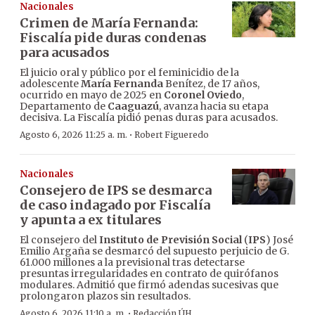
Nacionales
Crimen de María Fernanda:
Fiscalía pide duras condenas
para acusados
El juicio oral y público por el feminicidio de la
adolescente
María Fernanda
Benítez, de 17 años,
ocurrido en mayo de 2025 en
Coronel Oviedo
,
Departamento de
Caaguazú
, avanza hacia su etapa
decisiva. La Fiscalía pidió penas duras para acusados.
·
Agosto 6, 2026 11:25 a. m.
Robert Figueredo
Nacionales
Consejero de IPS se desmarca
de caso indagado por Fiscalía
y apunta a ex titulares
El consejero del
Instituto de Previsión Social
(
IPS
) José
Emilio Argaña se desmarcó del supuesto perjuicio de G.
61.000 millones a la previsional tras detectarse
presuntas irregularidades en contrato de quirófanos
modulares. Admitió que firmó adendas sucesivas que
prolongaron plazos sin resultados.
·
Agosto 6, 2026 11:10 a. m.
Redacción ÚH