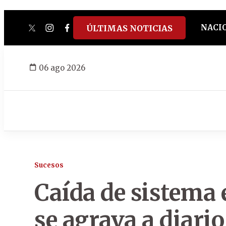
NACI
ÚLTIMAS NOTICIAS
twitter
instagram
facebook
tiktok
youtube
spotify
06 ago 2026
Sucesos
Caída de sistema 
se agrava a diari