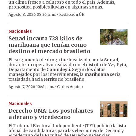
un clima fresco a caluroso en todo el país. Además,
pronostica posibles lluvias en algunas zonas.
·
Agosto 8, 2026 08:36 a. m.
Redacción ÚH
Nacionales
Senad incauta 728 kilos de
marihuana que tenían como
destino el mercado brasileño
El cargamento de droga fue localizado por la
Senad
,
durante un operativo realizado en el distrito de Yvy Pytã,
Departamento de
Canindeyú
. Según los datos
manejados por los intervinientes, la
marihuana
sería
trasladada hacia territorio brasileño.
·
Agosto 7, 2026 10:41 p. m.
Carlos Aquino
Nacionales
Derecho UNA: Los postulantes
a decano y vicedecano
El Tribunal Electoral Independiente (TEI) publicó la lista
oficial de candidaturas para las elecciones de Decano y
Vicedecano de la Facultad de Derecho y Ciencias