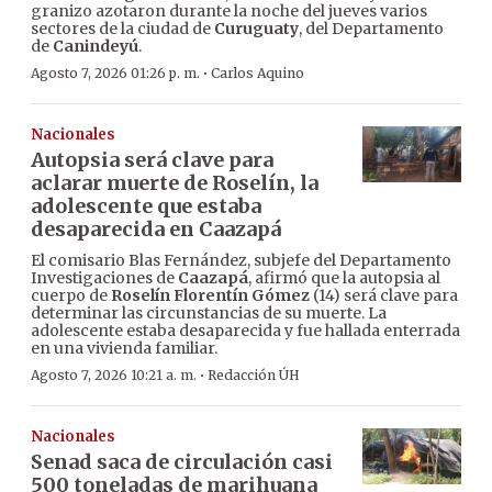
granizo azotaron durante la noche del jueves varios
sectores de la ciudad de
Curuguaty
, del Departamento
de
Canindeyú
.
·
Agosto 7, 2026 01:26 p. m.
Carlos Aquino
Nacionales
Autopsia será clave para
aclarar muerte de Roselín, la
adolescente que estaba
desaparecida en Caazapá
El comisario Blas Fernández, subjefe del Departamento
Investigaciones de
Caazapá
, afirmó que la autopsia al
cuerpo de
Roselín Florentín Gómez
(14) será clave para
determinar las circunstancias de su muerte. La
adolescente estaba desaparecida y fue hallada enterrada
en una vivienda familiar.
·
Agosto 7, 2026 10:21 a. m.
Redacción ÚH
Nacionales
Senad saca de circulación casi
500 toneladas de marihuana