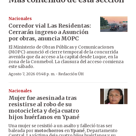
Nacionales
Corredor vial Las Residentas:
Cerrarán ingreso a Asunción
por obras, anuncia MOPC
El Ministerio de Obras Públicas y Comunicaciones
(MOPC) anunció el cierre temporal de la concurrida
avenida que da acceso a la capital desde Luque, en la
zona de la Conmebol. La clausura del acceso comienza
este sábado.
·
Agosto 7, 2026 05:48 p. m.
Redacción ÚH
Nacionales
Mujer fue asesinada tras
resistirse al robo de su
motocicleta y deja cuatro
hijos huérfanos en Ypané
Una mujer se resistió a un asalto y falleció tras ser
baleada por
motochorros
en
Ypané
, Departamento
Central. La víctima deja cuatro hijos huérfanos y su