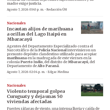
madre exige justicia.
·
Agosto 7, 2026 03:45 p. m.
Redacción ÚH
Nacionales
Incautan alijos de marihuana
a orillas del Lago Itaipú en
Mbaracayú
Agentes del Departamento Especializado contra el
Narcotráfico de la
Policía Nacional
intervinieron un
presunto depósito clandestino utilizado para acopiar
marihuana
en la madrugada de este viernes en la
colonia
Puerto Indio
, del distrito de
Mbaracayú
, del
Departamento de
Alto Paraná
.
·
Agosto 7, 2026 02:04 p. m.
Edgar Medina
Nacionales
Violento temporal golpea
Curuguaty y deja unas 50
viviendas afectadas
Fuertes ráfagas de viento, una intensa lluvia y caída de