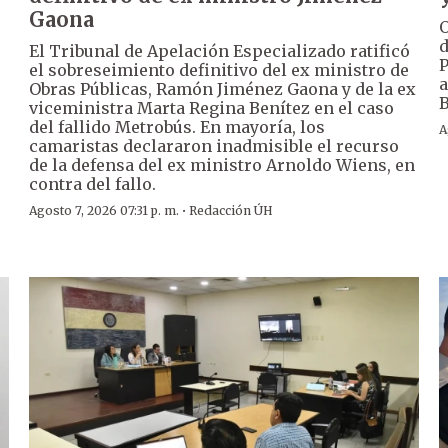
Gaona
O
d
El Tribunal de Apelación Especializado ratificó
P
el sobreseimiento definitivo del ex ministro de
a
Obras Públicas, Ramón Jiménez Gaona y de la ex
B
viceministra Marta Regina Benítez en el caso
del fallido Metrobús. En mayoría, los
A
camaristas declararon inadmisible el recurso
de la defensa del ex ministro Arnoldo Wiens, en
contra del fallo.
·
Agosto 7, 2026 07:31 p. m.
Redacción ÚH