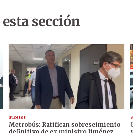
 esta sección
Sucesos
S
Metrobús: Ratifican sobreseimiento
definitivo de ex ministro Jiménez