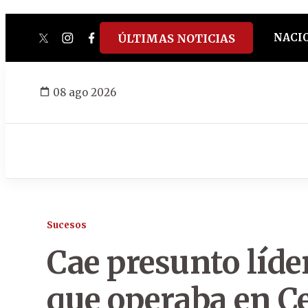
NACI
ÚLTIMAS NOTICIAS
twitter
instagram
facebook
tiktok
youtube
spotify
08 ago 2026
Sucesos
Cae presunto líde
que operaba en C