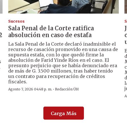
Sucesos
S
Sala Penal de la Corte ratifica
2
absolución en caso de estafa
La Sala Penal de la Corte declaró inadmisible el
recurso de casación promovido en una causa de
supuesta estafa, con lo que quedó firme la
d
absolución de Farid Yinde Ríos en el caso. El
s
presunto perjuicio que se había denunciado era
.
c
de más de G. 3.500 millones, tras haber tenido
un contrato para recuperación de créditos
d
fiscales.
l
j
·
Agosto 7, 2026 04:48 p. m.
Redacción ÚH
A
Carga Más