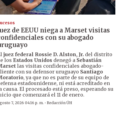
ucesos
Juez de EEUU niega a Marset visitas
confidenciales con su abogado
uruguayo
El
juez federal Rossie D. Alston, Jr.
del distrito
e los
Estados Unidos
denegó a
Sebastián
Marset
las visitas confidenciales abogado-
liente con su defensor uruguayo
Santiago
Moratorio
, ya que no es parte de su equipo de
efensa estadounidense, ni está acreditado en
a causa. El procesado está preso, esperando su
uicio que comenzará el 11 de enero.
·
gosto 7, 2026 04:16 p. m.
Redacción ÚH