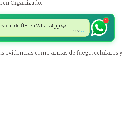
imen Organizado.
1
 al canal de ÚH en WhatsApp 🤩
20:57
✓✓
as evidencias como armas de fuego, celulares y