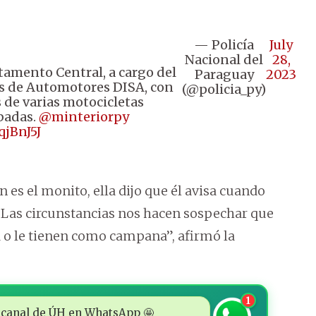
— Policía
July
Nacional del
28,
amento Central, a cargo del
Paraguay
2023
os de Automotores DISA, con
(@policia_py)
 de varias motocicletas
badas.
@minteriorpy
qjBnJ5J
n es el monito, ella dijo que él avisa cuando
. Las circunstancias nos hacen sospechar que
o le tienen como campana”, afirmó la
1
 al canal de ÚH en WhatsApp 🤩