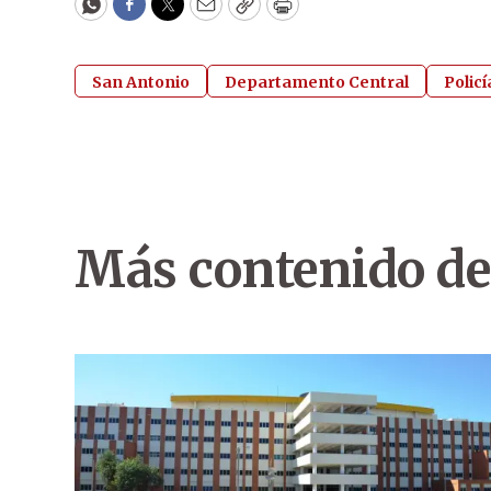
WhatsApp
Facebook
Twitter
Email
Copy
Print
San Antonio
Departamento Central
Polic
Más contenido de