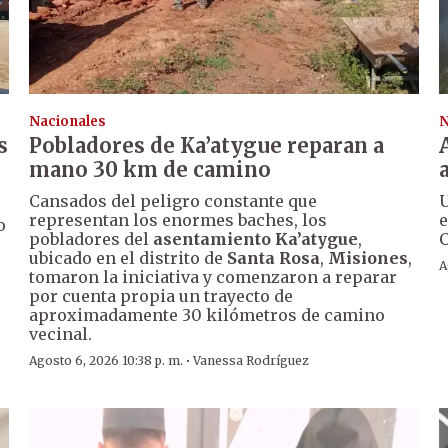
Nacionales
N
s
Pobladores de Ka’atygue reparan a
mano 30 km de camino
Cansados del peligro constante que
U
representan los enormes baches, los
e
o
pobladores del
asentamiento Ka’atygue
,
C
ubicado en el distrito de
Santa Rosa
,
Misiones
,
A
tomaron la iniciativa y comenzaron a reparar
por cuenta propia un trayecto de
aproximadamente 30 kilómetros de camino
vecinal.
·
Agosto 6, 2026 10:38 p. m.
Vanessa Rodríguez