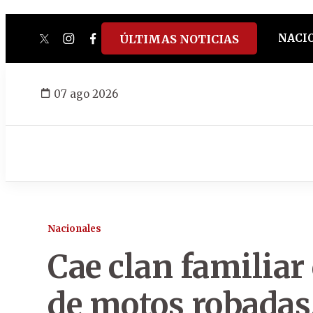
NACI
ÚLTIMAS NOTICIAS
twitter
instagram
facebook
tiktok
youtube
spotify
07 ago 2026
Nacionales
Cae clan familia
de motos robadas