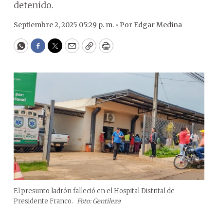
detenido.
Septiembre 2, 2025 05:29 p. m. •
Por
Edgar Medina
WhatsApp
Facebook
Twitter
Email
Copy
Print
El presunto ladrón falleció en el Hospital Distrital de
Presidente Franco.
Foto: Gentileza