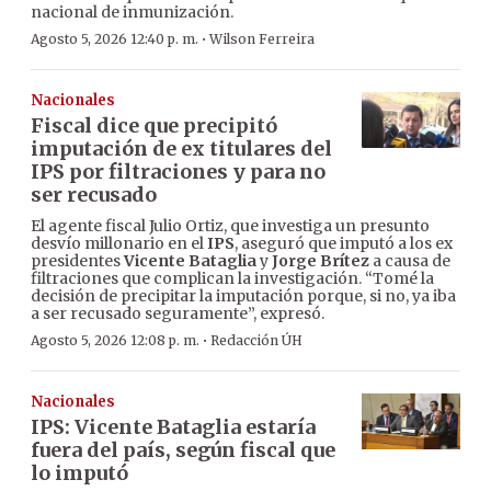
nacional de inmunización.
·
Agosto 5, 2026 12:40 p. m.
Wilson Ferreira
Nacionales
Fiscal dice que precipitó
imputación de ex titulares del
IPS por filtraciones y para no
ser recusado
El agente fiscal Julio Ortiz, que investiga un presunto
desvío millonario en el
IPS
, aseguró que imputó a los ex
presidentes
Vicente Bataglia
y
Jorge Brítez
a causa de
filtraciones que complican la investigación. “Tomé la
decisión de precipitar la imputación porque, si no, ya iba
a ser recusado seguramente”, expresó.
·
Agosto 5, 2026 12:08 p. m.
Redacción ÚH
Nacionales
IPS: Vicente Bataglia estaría
fuera del país, según fiscal que
lo imputó