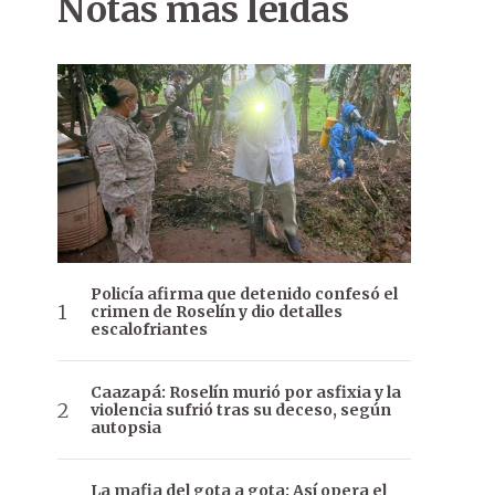
Notas más leídas
Policía afirma que detenido confesó el
crimen de Roselín y dio detalles
escalofriantes
Caazapá: Roselín murió por asfixia y la
violencia sufrió tras su deceso, según
autopsia
La mafia del gota a gota: Así opera el