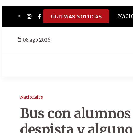
NACI
ÚLTIMAS NOTICIAS
twitter
instagram
facebook
tiktok
youtube
spotify
08 ago 2026
Nacionales
Bus con alumnos 
despista y algun