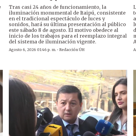
e
Tras casi 24 años de funcionamiento, la
L
iluminación monumental de Itaipú, consistente
t
en el tradicional espectáculo de luces y
a
sonidos, hará su última presentación al público
l
este sábado 8 de agosto. El motivo obedece al
d
inicio de los trabajos para el reemplazo integral
m
del sistema de iluminación vigente.
A
·
Agosto 6, 2026 01:46 p. m.
Redacción ÚH
A