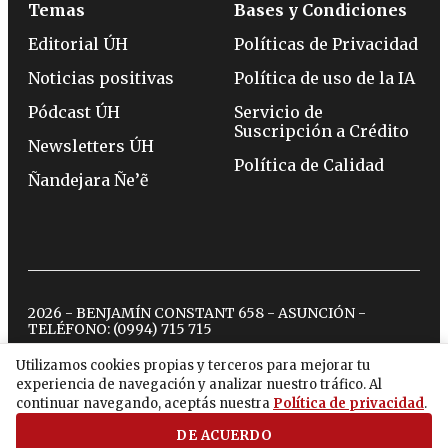
Temas
Bases y Condiciones
Editorial ÚH
Políticas de Privacidad
Noticias positivas
Política de uso de la IA
Pódcast ÚH
Servicio de
Suscripción a Crédito
Newsletters ÚH
Política de Calidad
Ñandejara Ñe’ẽ
2026 - BENJAMÍN CONSTANT 658 - ASUNCIÓN -
TELÉFONO:
(0994) 715 715
Utilizamos cookies propias y terceros para mejorar tu
experiencia de navegación y analizar nuestro tráfico. Al
twitter
instagram
facebook
tiktok
youtube
spotify
continuar navegando, aceptás nuestra
Política de privacidad
.
DE ACUERDO