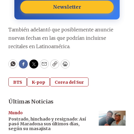
Newsletter
También adelantó que posiblemente anuncie
nuevas fechas en las que podrían incluirse
recitales en Latinoamérica.
WhatsApp
Facebook
Twitter
Email
Copy
Print
BTS
K-pop
Corea del Sur
Últimas Noticias
Mundo
Postrado, hinchado y resignado: Así
pasó Maradona sus últimos días,
según su masajista