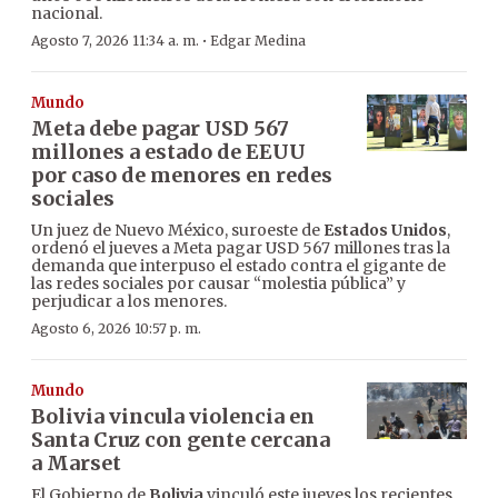
nacional.
·
Agosto 7, 2026 11:34 a. m.
Edgar Medina
Mundo
Meta debe pagar USD 567
millones a estado de EEUU
por caso de menores en redes
sociales
Un juez de Nuevo México, suroeste de
Estados Unidos
,
ordenó el jueves a Meta pagar USD 567 millones tras la
demanda que interpuso el estado contra el gigante de
las redes sociales por causar “molestia pública” y
perjudicar a los menores.
Agosto 6, 2026 10:57 p. m.
Mundo
Bolivia vincula violencia en
Santa Cruz con gente cercana
a Marset
El Gobierno de
Bolivia
vinculó este jueves los recientes