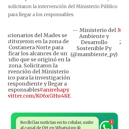
solicitaron la intervención del Ministerio Público
para llegar a los responsables.
— Ministerio del
Mar
Funcionarios del Mades se
Ambiente y
11,
onstituyeron en la zona de
Desarrollo
202
la Costanera Norte para
Sostenible Py
verificar los alcances de un
(@mambiente_py)
ncendio que se originó en la
zona. Solicitaron la
ntervención del Ministerio
úblico para la investigación
correspondiente y llegar a
os responsables
#anirehapy
ic.twitter.com/K06xGHu48E
Recibí las noticias en tu celular, unite
1
al canal de ÚH en WhatsApp 🤩