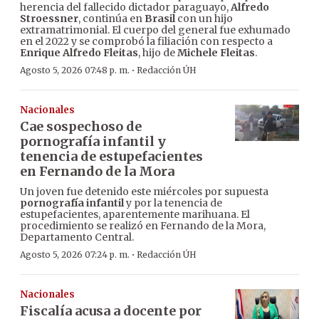
herencia del fallecido dictador paraguayo,
Alfredo
Stroessner
, continúa en
Brasil
con un hijo
extramatrimonial. El cuerpo del general fue exhumado
en el 2022 y se comprobó la filiación con respecto a
Enrique Alfredo Fleitas
, hijo de
Michele Fleitas
.
·
Agosto 5, 2026 07:48 p. m.
Redacción ÚH
Nacionales
Cae sospechoso de
pornografía infantil y
tenencia de estupefacientes
en Fernando de la Mora
Un joven fue detenido este miércoles por supuesta
pornografía infantil
y por la tenencia de
estupefacientes, aparentemente marihuana. El
procedimiento se realizó en Fernando de la Mora,
Departamento Central.
·
Agosto 5, 2026 07:24 p. m.
Redacción ÚH
Nacionales
Fiscalía acusa a docente por