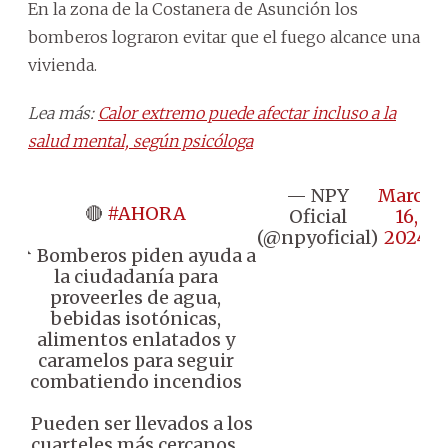
En la zona de la Costanera de Asunción los
bomberos lograron evitar que el fuego alcance una
vivienda.
Lea más:
Calor extremo puede afectar incluso a la
salud mental, según psicóloga
— NPY
March
🔴
#AHORA
Oficial
16,
(@npyoficial)
2024
📌 Bomberos piden ayuda a
la ciudadanía para
proveerles de agua,
bebidas isotónicas,
alimentos enlatados y
caramelos para seguir
combatiendo incendios
♦️ Pueden ser llevados a los
cuarteles más cercanos.