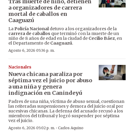
Tras muerte de niño, detienen
a organizadores de carrera
mortal de caballos en
Caaguazú
La
Policía Nacional
detuvo a los organizadores de la
carrera de caballos
que terminó con la muerte de un
niño de 8 años de edad en la ciudad de
Cecilio Báez
, en
el Departamento de
Caaguazú
.
Agosto 6, 2026 05:36 p. m.
Nacionales
Nueva chicana paraliza por
séptima vez el juicio por abuso
a una niña y genera
indignación en Canindeyú
Padres de una niña, víctima de abuso sexual, cuestionan
las reiteradas suspensiones y demora del juicio oral por
sucesivas chicanas. La defensa del acusado recusó a los
miembros del tribunal y logró suspender por séptima
vez el juicio.
·
Agosto 6, 2026 05:02 p. m.
Carlos Aquino