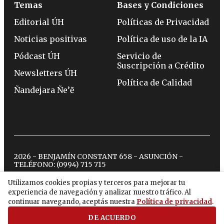
Temas
Bases y Condiciones
Editorial ÚH
Políticas de Privacidad
Noticias positivas
Política de uso de la IA
Pódcast ÚH
Servicio de
Suscripción a Crédito
Newsletters ÚH
Política de Calidad
Ñandejara Ñe’ẽ
2026 - BENJAMÍN CONSTANT 658 - ASUNCIÓN -
TELÉFONO:
(0994) 715 715
Utilizamos cookies propias y terceros para mejorar tu
experiencia de navegación y analizar nuestro tráfico. Al
twitter
instagram
facebook
tiktok
youtube
spotify
continuar navegando, aceptás nuestra
Política de privacidad
.
DE ACUERDO