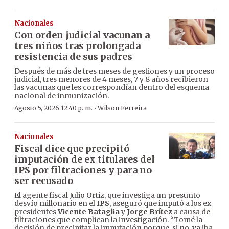
Nacionales
Con orden judicial vacunan a
tres niños tras prolongada
resistencia de sus padres
Después de más de tres meses de gestiones y un proceso
judicial, tres menores de 4 meses, 7 y 8 años recibieron
las vacunas que les correspondían dentro del esquema
nacional de inmunización.
·
Agosto 5, 2026 12:40 p. m.
Wilson Ferreira
Nacionales
Fiscal dice que precipitó
imputación de ex titulares del
IPS por filtraciones y para no
ser recusado
El agente fiscal Julio Ortiz, que investiga un presunto
desvío millonario en el
IPS
, aseguró que imputó a los ex
presidentes
Vicente Bataglia
y
Jorge Brítez
a causa de
filtraciones que complican la investigación. “Tomé la
decisión de precipitar la imputación porque, si no, ya iba