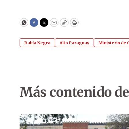
WhatsApp
Facebook
Twitter
Email
Copy
Print
Bahía Negra
Alto Paraguay
Ministerio de
Más contenido de