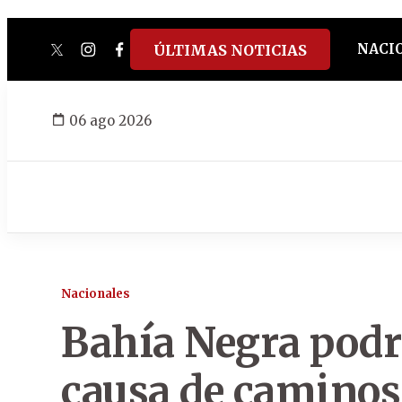
NACI
ÚLTIMAS NOTICIAS
twitter
instagram
facebook
tiktok
youtube
spotify
06 ago 2026
Nacionales
Bahía Negra podrí
causa de camino