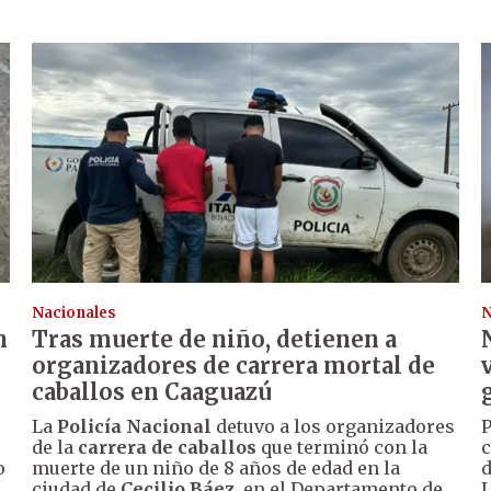
Nacionales
N
n
Tras muerte de niño, detienen a
organizadores de carrera mortal de
caballos en Caaguazú
La
Policía Nacional
detuvo a los organizadores
P
de la
carrera de caballos
que terminó con la
c
o
muerte de un niño de 8 años de edad en la
d
ciudad de
Cecilio Báez
, en el Departamento de
L