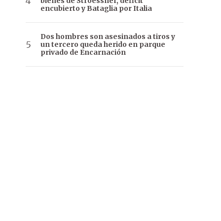
bienes de Stroessner, déficit
encubierto y Bataglia por Italia
Dos hombres son asesinados a tiros y
un tercero queda herido en parque
privado de Encarnación