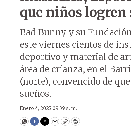
que niños logren
Bad Bunny y su Fundació
este viernes cientos de in
deportivo y material de ar
área de crianza, en el Barr
(norte), convencido de que
sueños.
Enero 4, 2025 09:39 a. m.
WhatsApp
Facebook
Twitter
Email
Copy
Print