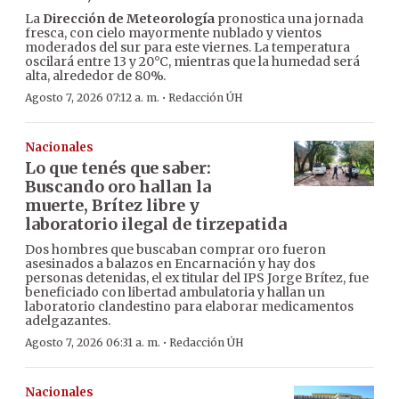
La
Dirección de Meteorología
pronostica una jornada
fresca, con cielo mayormente nublado y vientos
moderados del sur para este viernes. La temperatura
oscilará entre 13 y 20°C, mientras que la humedad será
alta, alrededor de 80%.
·
Agosto 7, 2026 07:12 a. m.
Redacción ÚH
Nacionales
Lo que tenés que saber:
Buscando oro hallan la
muerte, Brítez libre y
laboratorio ilegal de tirzepatida
Dos hombres que buscaban comprar oro fueron
asesinados a balazos en Encarnación y hay dos
personas detenidas, el ex titular del IPS Jorge Brítez, fue
beneficiado con libertad ambulatoria y hallan un
laboratorio clandestino para elaborar medicamentos
adelgazantes.
·
Agosto 7, 2026 06:31 a. m.
Redacción ÚH
Nacionales