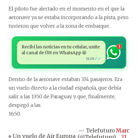
El piloto fue alertado en el momento en el que la
aeronave ya se estaba incorporando a la pista, pero
tuvieron que volver a la zona de embarque.
Recibí las noticias en tu celular, unite
1
al canal de ÚH en WhatsApp 🤩
✓✓
11:28
Dentro de la aeronave estaban 334 pasajeros. Era
un vuelo directo a la ciudad española, que debía
salir a las 13:50 de Paraguay y que, finalmente,
despegó a las
16:50.
— Telefuturo
March
🔹Un vuelo de Air Europa
(@Telefuturo)
21,