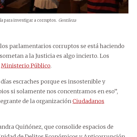
 para investigar a corruptos.
Gentileza
 los parlamentarios corruptos se está haciendo
sometan a la Justicia es algo incierto. Los
l
Ministerio Público
.
ías escraches porque es insostenible y
os si solamente nos concentramos en eso”,
ntegrante de la organización
Ciudadanos
Sandra Quiñónez, que consolide espacios de
 Unidad de Delitos Económicos y Anticorrupción