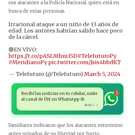
sus atacantes a la Policía Nacional, quien está en
busca de estas personas.
Irracional ataque a un niño de 13 años de
edad. Los autores habrían salido hace poco
de la cárcel.
🔴EN VIVO:
https://t.co/pASLMhm15D
#TelefuturoPy
#MeridianoPy
pic.twitter.com/Jsis4bbdKT
— Telefuturo (@Telefuturo)
March 5, 2024
Recibí las noticias en tu celular, unite
1
al canal de ÚH en WhatsApp 🤩
✓✓
14:16
Familiares indicaron que los atacantes estuvieron
antes privados de su libertad por hurto