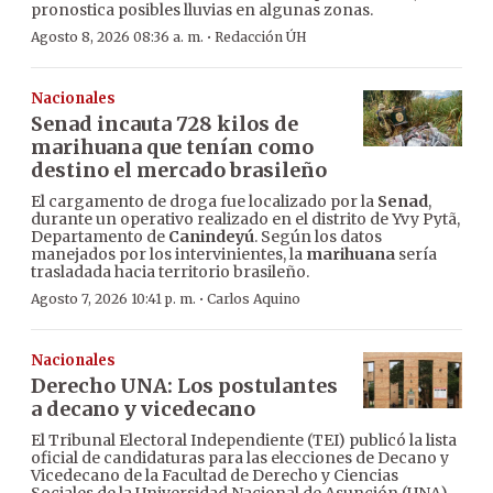
pronostica posibles lluvias en algunas zonas.
·
Agosto 8, 2026 08:36 a. m.
Redacción ÚH
Nacionales
Senad incauta 728 kilos de
marihuana que tenían como
destino el mercado brasileño
El cargamento de droga fue localizado por la
Senad
,
durante un operativo realizado en el distrito de Yvy Pytã,
Departamento de
Canindeyú
. Según los datos
manejados por los intervinientes, la
marihuana
sería
trasladada hacia territorio brasileño.
·
Agosto 7, 2026 10:41 p. m.
Carlos Aquino
Nacionales
Derecho UNA: Los postulantes
a decano y vicedecano
El Tribunal Electoral Independiente (TEI) publicó la lista
oficial de candidaturas para las elecciones de Decano y
Vicedecano de la Facultad de Derecho y Ciencias