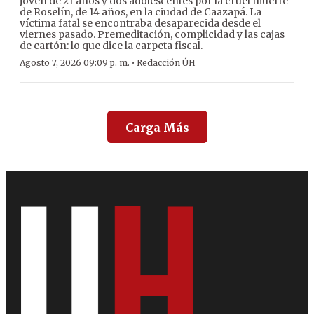
joven de 21 años y dos adolescentes por la cruel muerte
de Roselín, de 14 años, en la ciudad de Caazapá. La
víctima fatal se encontraba desaparecida desde el
viernes pasado. Premeditación, complicidad y las cajas
de cartón: lo que dice la carpeta fiscal.
·
Agosto 7, 2026 09:09 p. m.
Redacción ÚH
Carga Más