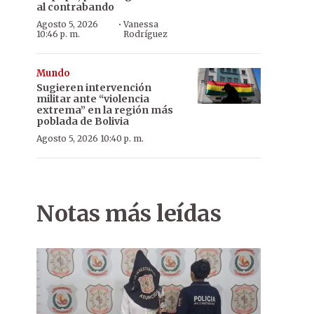
al contrabando
·
Agosto 5, 2026
Vanessa
10:46 p. m.
Rodríguez
Mundo
Sugieren intervención
militar ante “violencia
extrema” en la región más
poblada de Bolivia
Agosto 5, 2026 10:40 p. m.
Circuitos. El BiciDay comenzó con el primer circuito para los niño
Notas más leídas
undo grupo con los niños de 7 a 11 años.