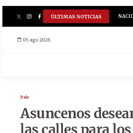
NACI
ÚLTIMAS NOTICIAS
twitter
instagram
facebook
tiktok
youtube
spotify
05 ago 2026
País
Asuncenos desean
las calles para los