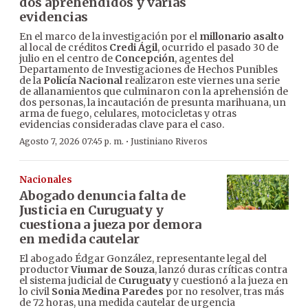
dos aprehendidos y varias
evidencias
En el marco de la investigación por el
millonario asalto
al local de créditos
Credi Ágil
, ocurrido el pasado 30 de
julio en el centro de
Concepción
, agentes del
Departamento de Investigaciones de Hechos Punibles
de la
Policía Nacional
realizaron este viernes una serie
de allanamientos que culminaron con la aprehensión de
dos personas, la incautación de presunta marihuana, un
arma de fuego, celulares, motocicletas y otras
evidencias consideradas clave para el caso.
·
Agosto 7, 2026 07:45 p. m.
Justiniano Riveros
Nacionales
Abogado denuncia falta de
Justicia en Curuguaty y
cuestiona a jueza por demora
en medida cautelar
El abogado Édgar González, representante legal del
productor
Viumar de Souza
, lanzó duras críticas contra
el sistema judicial de
Curuguaty
y cuestionó a la jueza en
lo civil
Sonia Medina Paredes
por no resolver, tras más
de 72 horas, una medida cautelar de urgencia