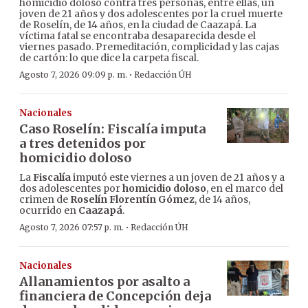
homicidio doloso contra tres personas, entre ellas, un
joven de 21 años y dos adolescentes por la cruel muerte
de Roselín, de 14 años, en la ciudad de Caazapá. La
víctima fatal se encontraba desaparecida desde el
viernes pasado. Premeditación, complicidad y las cajas
de cartón: lo que dice la carpeta fiscal.
·
Agosto 7, 2026 09:09 p. m.
Redacción ÚH
Nacionales
Caso Roselín: Fiscalía imputa
a tres detenidos por
homicidio doloso
La
Fiscalía
imputó este viernes a un joven de 21 años y a
dos adolescentes por
homicidio doloso
, en el marco del
crimen de
Roselín Florentín Gómez
, de 14 años,
ocurrido en
Caazapá
.
·
Agosto 7, 2026 07:57 p. m.
Redacción ÚH
Nacionales
Allanamientos por asalto a
financiera de Concepción deja