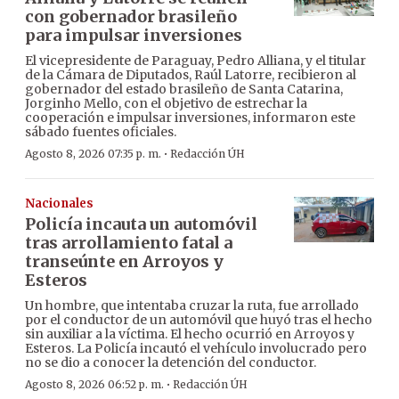
con gobernador brasileño
para impulsar inversiones
El vicepresidente de Paraguay, Pedro Alliana, y el titular
de la Cámara de Diputados, Raúl Latorre, recibieron al
gobernador del estado brasileño de Santa Catarina,
Jorginho Mello, con el objetivo de estrechar la
cooperación e impulsar inversiones, informaron este
sábado fuentes oficiales.
·
Agosto 8, 2026 07:35 p. m.
Redacción ÚH
Nacionales
Policía incauta un automóvil
tras arrollamiento fatal a
transeúnte en Arroyos y
Esteros
Un hombre, que intentaba cruzar la ruta, fue arrollado
por el conductor de un automóvil que huyó tras el hecho
sin auxiliar a la víctima. El hecho ocurrió en Arroyos y
Esteros. La Policía incautó el vehículo involucrado pero
no se dio a conocer la detención del conductor.
·
Agosto 8, 2026 06:52 p. m.
Redacción ÚH