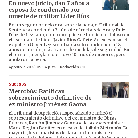
En nuevo juicio, dan 7 años a
esposa de condenado por
muerte de militar Líder Ríos
En un segundo juicio oral sobre la pena, el Tribunal de
Sentencia condenó a 7 años de cárcel a Ada Arasy Ruiz
Díaz de Lezcano, como cómplice de homicidio doloso en
el asesinato de Líder Javier Ríos Cañete. Su ex esposo, el
ex policía Oliver Lezcano, había sido condenado a 18
años de prisión, más 5 años de medidas de seguridad. En
el primer juicio, la mujer tuvo 10 años de encierro, pero
anularon la pena.
·
Agosto 7, 2026 09:54 p. m.
Redacción ÚH
Sucesos
Metrobús: Ratifican
sobreseimiento definitivo de
ex ministro Jiménez Gaona
El Tribunal de Apelación Especializado ratificó el
sobreseimiento definitivo del ex ministro de Obras
Públicas, Ramón Jiménez Gaona y de la ex viceministra
Marta Regina Benítez en el caso del fallido Metrobús. En
mayoría, los camaristas declararon inadmisible el
recurso de la defensa del ex ministro Arnoldo Wiens, en