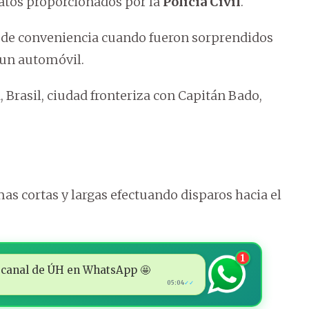
datos proporcionados por la
Policía Civil
.
r de conveniencia cuando fueron sorprendidos
 un automóvil.
 Brasil, ciudad fronteriza con Capitán Bado,
s cortas y largas efectuando disparos hacia el
1
 al canal de ÚH en WhatsApp 🤩
05:04
✓✓