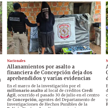
Nacionales
N
Allanamientos por asalto a
financiera de Concepción deja dos
aprehendidos y varias evidencias
1
En el marco de la investigación por el
E
millonario asalto
al local de créditos
Credi
d
Ágil
, ocurrido el pasado 30 de julio en el centro
c
de
Concepción
, agentes del Departamento de
y
Investigaciones de Hechos Punibles de la