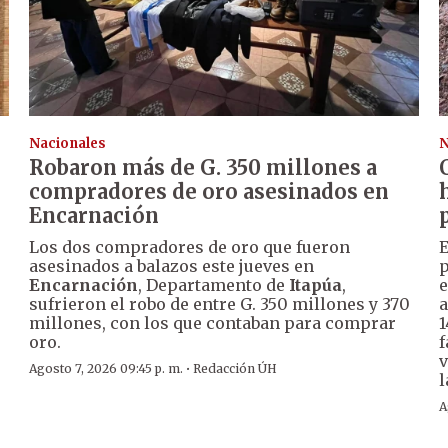
Nacionales
N
Robaron más de G. 350 millones a
compradores de oro asesinados en
Encarnación
Los dos compradores de oro que fueron
E
asesinados a balazos este jueves en
p
Encarnación
, Departamento de
Itapúa
,
e
sufrieron el robo de entre G. 350 millones y 370
a
millones, con los que contaban para comprar
1
oro.
f
v
·
Agosto 7, 2026 09:45 p. m.
Redacción ÚH
l
A