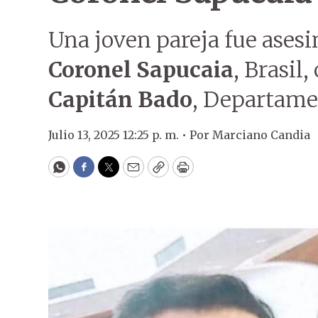
Una joven pareja fue asesin
Coronel Sapucaia
, Brasil
Capitán Bado
, Departame
Julio 13, 2025 12:25 p. m. •
Por
Marciano Candia
WhatsApp
Facebook
Twitter
Email
Copy
Print