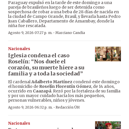
Paraguay expulsó en la tarde de este domingo a una
pareja de brasileños luego de ser detenida como
sospechosa de robar a una beba de 28 días de nacida en
la ciudad de Campo Grande, Brasil, y llevarla hasta Pedro
Juan Caballero, Departamento de Amambay, donde la
niña fue rescatada.
·
Agosto 9, 2026 07:27 p. m.
Marciano Candia
Nacionales
Iglesia condena el caso
Roselín: “Nos duele el
corazón, su muerte hiere a su
familia y a toda la sociedad”
El cardenal
Adalberto Martínez
condenó este domingo
el homicidio de
Roselín Florentín Gómez
, de 14 años,
ocurrido en
Caazapá
. Rezó por la fortaleza de su familia
y por un mayor cuidado hacia los más pequeños,
personas vulnerables, niños y jóvenes.
·
Agosto 9, 2026 06:32 p. m.
Redacción ÚH
Nacionales