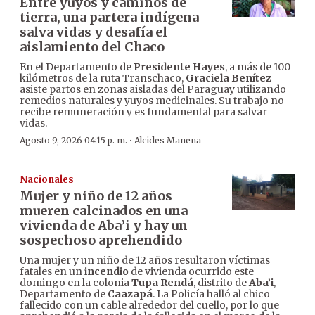
Entre yuyos y caminos de
tierra, una partera indígena
salva vidas y desafía el
aislamiento del Chaco
En el Departamento de
Presidente Hayes
, a más de 100
kilómetros de la ruta Transchaco,
Graciela Benítez
asiste partos en zonas aisladas del Paraguay utilizando
remedios naturales y yuyos medicinales. Su trabajo no
recibe remuneración y es fundamental para salvar
vidas.
·
Agosto 9, 2026 04:15 p. m.
Alcides Manena
Nacionales
Mujer y niño de 12 años
mueren calcinados en una
vivienda de Aba’i y hay un
sospechoso aprehendido
Una mujer y un niño de 12 años resultaron víctimas
fatales en un
incendio
de vivienda ocurrido este
domingo en la colonia
Tupa Rendá
, distrito de
Aba’i
,
Departamento de
Caazapá
. La Policía halló al chico
fallecido con un cable alrededor del cuello, por lo que