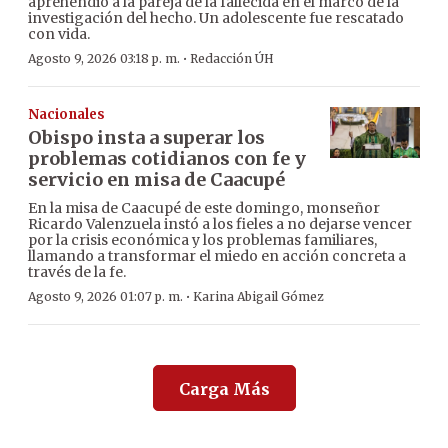
aprehendió a la pareja de la fallecida en el marco de la
investigación del hecho. Un adolescente fue rescatado
con vida.
·
Agosto 9, 2026 03:18 p. m.
Redacción ÚH
Nacionales
Obispo insta a superar los
problemas cotidianos con fe y
servicio en misa de Caacupé
En la misa de Caacupé de este domingo, monseñor
Ricardo Valenzuela instó a los fieles a no dejarse vencer
por la crisis económica y los problemas familiares,
llamando a transformar el miedo en acción concreta a
través de la fe.
·
Agosto 9, 2026 01:07 p. m.
Karina Abigail Gómez
Carga Más