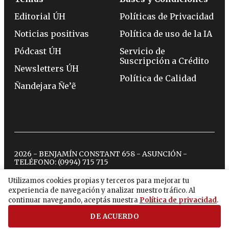
Editorial ÚH
Políticas de Privacidad
Noticias positivas
Política de uso de la IA
Pódcast ÚH
Servicio de
Suscripción a Crédito
Newsletters ÚH
Política de Calidad
Ñandejara Ñe’ẽ
2026 - BENJAMÍN CONSTANT 658 - ASUNCIÓN -
TELÉFONO:
(0994) 715 715
Utilizamos cookies propias y terceros para mejorar tu
experiencia de navegación y analizar nuestro tráfico. Al
twitter
instagram
facebook
tiktok
youtube
spotify
continuar navegando, aceptás nuestra
Política de privacidad
.
DE ACUERDO