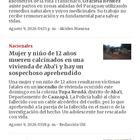
kilómetros de la ruta Transchaco,
Graciela Benítez
asiste partos en zonas aisladas del Paraguay utilizando
remedios naturales y yuyos medicinales. Su trabajo no
recibe remuneración y es fundamental para salvar
vidas.
·
Agosto 9, 2026 04:15 p. m.
Alcides Manena
Nacionales
Mujer y niño de 12 años
mueren calcinados en una
vivienda de Aba’i y hay un
sospechoso aprehendido
Una mujer y un niño de 12 años resultaron víctimas
fatales en un
incendio
de vivienda ocurrido este
domingo en la colonia
Tupa Rendá
, distrito de
Aba’i
,
Departamento de
Caazapá
. La Policía halló al chico
fallecido con un cable alrededor del cuello, por lo que
aprehendió a la pareja de la fallecida en el marco de la
investigación del hecho. Un adolescente fue rescatado
con vida.
·
Agosto 9, 2026 03:18 p. m.
Redacción ÚH