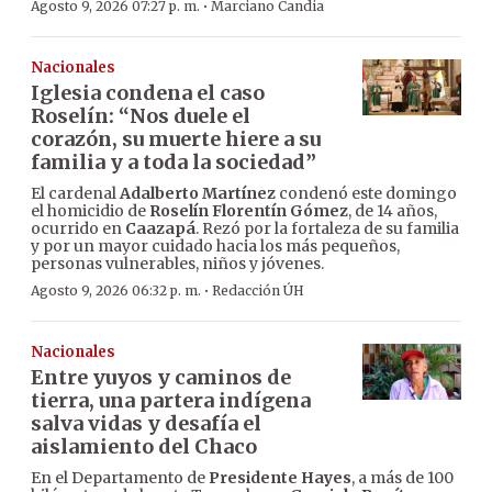
·
Agosto 9, 2026 07:27 p. m.
Marciano Candia
Nacionales
Iglesia condena el caso
Roselín: “Nos duele el
corazón, su muerte hiere a su
familia y a toda la sociedad”
El cardenal
Adalberto Martínez
condenó este domingo
el homicidio de
Roselín Florentín Gómez
, de 14 años,
ocurrido en
Caazapá
. Rezó por la fortaleza de su familia
y por un mayor cuidado hacia los más pequeños,
personas vulnerables, niños y jóvenes.
·
Agosto 9, 2026 06:32 p. m.
Redacción ÚH
Nacionales
Entre yuyos y caminos de
tierra, una partera indígena
salva vidas y desafía el
aislamiento del Chaco
En el Departamento de
Presidente Hayes
, a más de 100