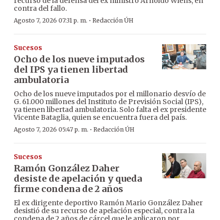
recurso de la defensa del ex ministro Arnoldo Wiens, en
contra del fallo.
·
Agosto 7, 2026 07:31 p. m.
Redacción ÚH
Sucesos
Ocho de los nueve imputados
del IPS ya tienen libertad
ambulatoria
Ocho de los nueve imputados por el millonario desvío de
G. 61.000 millones del Instituto de Previsión Social (IPS),
ya tienen libertad ambulatoria. Solo falta el ex presidente
Vicente Bataglia, quien se encuentra fuera del país.
·
Agosto 7, 2026 05:47 p. m.
Redacción ÚH
Sucesos
Ramón González Daher
desiste de apelación y queda
firme condena de 2 años
El ex dirigente deportivo Ramón Mario González Daher
desistió de su recurso de apelación especial, contra la
condena de 2 años de cárcel que le aplicaron por