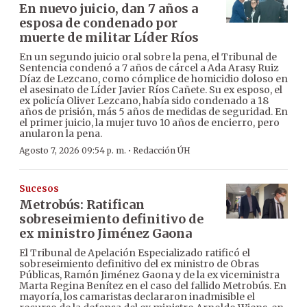
En nuevo juicio, dan 7 años a
esposa de condenado por
muerte de militar Líder Ríos
En un segundo juicio oral sobre la pena, el Tribunal de
Sentencia condenó a 7 años de cárcel a Ada Arasy Ruiz
Díaz de Lezcano, como cómplice de homicidio doloso en
el asesinato de Líder Javier Ríos Cañete. Su ex esposo, el
ex policía Oliver Lezcano, había sido condenado a 18
años de prisión, más 5 años de medidas de seguridad. En
el primer juicio, la mujer tuvo 10 años de encierro, pero
anularon la pena.
·
Agosto 7, 2026 09:54 p. m.
Redacción ÚH
Sucesos
Metrobús: Ratifican
sobreseimiento definitivo de
ex ministro Jiménez Gaona
El Tribunal de Apelación Especializado ratificó el
sobreseimiento definitivo del ex ministro de Obras
Públicas, Ramón Jiménez Gaona y de la ex viceministra
Marta Regina Benítez en el caso del fallido Metrobús. En
mayoría, los camaristas declararon inadmisible el