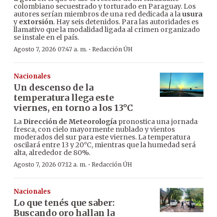
colombiano secuestrado y torturado en Paraguay. Los
autores serían miembros de una red dedicada a la
usura
y
extorsión
. Hay seis detenidos. Para las autoridades es
llamativo que la modalidad ligada al crimen organizado
se instale en el país.
·
Agosto 7, 2026 07:47 a. m.
Redacción ÚH
Nacionales
Un descenso de la
temperatura llega este
viernes, en torno a los 13°C
La
Dirección de Meteorología
pronostica una jornada
fresca, con cielo mayormente nublado y vientos
moderados del sur para este viernes. La temperatura
oscilará entre 13 y 20°C, mientras que la humedad será
alta, alrededor de 80%.
·
Agosto 7, 2026 07:12 a. m.
Redacción ÚH
Nacionales
Lo que tenés que saber:
Buscando oro hallan la