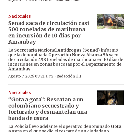
·
Nacionales
Senad saca de circulación casi
500 toneladas de marihuana
en incursión de 10 días por
Amambay
La
Secretaría Nacional Antidrogas
(
Senad
) informó
que la denominada
Operación Nueva Alianza 56
sacó
de circulación 498 toneladas de marihuana en 10 días de
incursiones en zonas boscosas por el Departamento de
Amambay
.
·
Agosto 7, 2026 08:21 a. m.
Redacción ÚH
Nacionales
“Gota a gota”: Rescatan a un
colombiano secuestrado y
torturado y desmantelan una
banda de usura
La Policía llevó adelante el operativo denominado
Gota
a gota
en el que se dio el rescate de un ciudadano