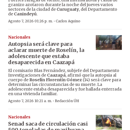
Fuertes ráfagas de viento, una intensa lluvia y caída de
granizo azotaron durante la noche del jueves varios
sectores de la ciudad de
Curuguaty
, del Departamento
de
Canindeyú
.
·
Agosto 7, 2026 01:26 p. m.
Carlos Aquino
Nacionales
Autopsia será clave para
aclarar muerte de Roselín, la
adolescente que estaba
desaparecida en Caazapá
El comisario Blas Fernández, subjefe del Departamento
Investigaciones de
Caazapá
, afirmó que la autopsia al
cuerpo de
Roselín Florentín Gómez
(14) será clave para
determinar las circunstancias de su muerte. La
adolescente estaba desaparecida y fue hallada enterrada
en una vivienda familiar.
·
Agosto 7, 2026 10:21 a. m.
Redacción ÚH
Nacionales
Senad saca de circulación casi
500 toneladas de marihuana