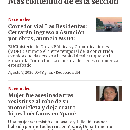
Más contenido de esta sección
Nacionales
Corredor vial Las Residentas:
Cerrarán ingreso a Asunción
por obras, anuncia MOPC
El Ministerio de Obras Públicas y Comunicaciones
(MOPC) anunció el cierre temporal de la concurrida
avenida que da acceso a la capital desde Luque, en la
zona de la Conmebol. La clausura del acceso comienza
este sábado.
·
Agosto 7, 2026 05:48 p. m.
Redacción ÚH
Nacionales
Mujer fue asesinada tras
resistirse al robo de su
motocicleta y deja cuatro
hijos huérfanos en Ypané
Una mujer se resistió a un asalto y falleció tras ser
baleada por
motochorros
en
Ypané
, Departamento