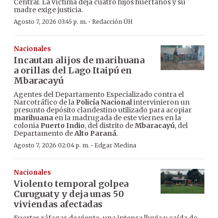
Central. La víctima deja cuatro hijos huérfanos y su
madre exige justicia.
·
Agosto 7, 2026 03:45 p. m.
Redacción ÚH
Nacionales
Incautan alijos de marihuana
a orillas del Lago Itaipú en
Mbaracayú
Agentes del Departamento Especializado contra el
Narcotráfico de la
Policía Nacional
intervinieron un
presunto depósito clandestino utilizado para acopiar
marihuana
en la madrugada de este viernes en la
colonia
Puerto Indio
, del distrito de
Mbaracayú
, del
Departamento de
Alto Paraná
.
·
Agosto 7, 2026 02:04 p. m.
Edgar Medina
Nacionales
Violento temporal golpea
Curuguaty y deja unas 50
viviendas afectadas