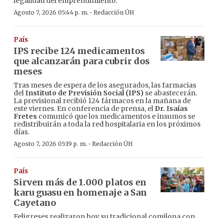
legalidad del emprendimiento.
·
Agosto 7, 2026 05:44 p. m.
Redacción ÚH
País
IPS recibe 124 medicamentos
que alcanzarán para cubrir dos
meses
Tras meses de espera de los asegurados, las farmacias
del
Instituto de Previsión Social (IPS)
se abastecerán.
La previsional recibió 124 fármacos en la mañana de
este viernes. En conferencia de prensa, el
Dr. Isaías
Fretes
comunicó que los medicamentos e insumos se
redistribuirán a toda la red hospitalaria en los próximos
días.
·
Agosto 7, 2026 05:19 p. m.
Redacción ÚH
País
Sirven más de 1.000 platos en
karu guasu en homenaje a San
Cayetano
Feligreses realizaron hoy su tradicional comilona con