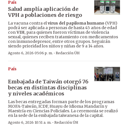
País
Salud amplía aplicación de
VPH a poblaciones de riesgo
La vacuna contra el
virus del papiloma humano
(VPH)
podrá ser aplicada a personas de hasta 45 años de edad
con
VIH
, para quienes fueron víctimas de violencia
sexual, quienes reciben tratamiento con medicamentos
con inmunodepresor, entre otros grupos. Seguirán
siendo prioridad los niños y niñas de 9 a 14 años.
·
Agosto 6, 2026 05:06 p. m.
Redacción ÚH
País
Embajada de Taiwán otorgó 76
becas en distintas disciplinas
y niveles académicos
Las becas entregadas forman parte de los programas
MOFA-Taiwán, ICDF, Huayu de Idioma Mandarín y
Maestría en Ciencias Policiales. La ceremonia se realizó
en la sede de la embajada taiwanesa de la capital.
·
Agosto 6, 2026 10:51 a. m.
Redacción ÚH