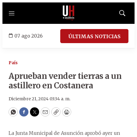
Menú
Mostrar
búsqued
07 ago 2026
ÚLTIMAS NOTICIAS
País
Aprueban vender tierras a un
astillero en Costanera
Diciembre 21, 2024 03:34 a. m.
WhatsApp
Facebook
Twitter
Email
Copy
Print
La Junta Municipal de Asunción aprobó ayer un