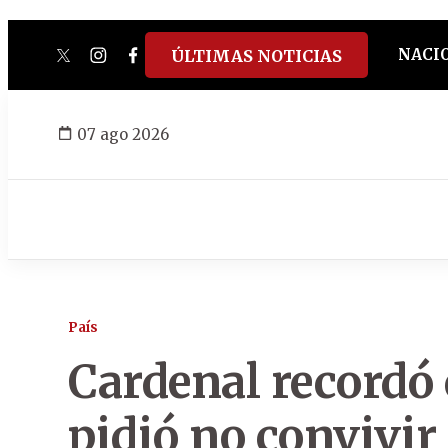
NACI
ÚLTIMAS NOTICIAS
twitter
instagram
facebook
tiktok
youtube
spotify
07 ago 2026
País
Cardenal recordó 
pidió no convivir