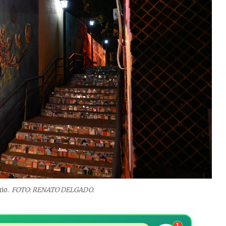
io.
FOTO: RENATO DELGADO.
1