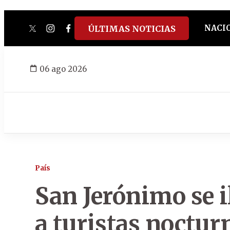
NACI
ÚLTIMAS NOTICIAS
twitter
instagram
facebook
tiktok
youtube
spotify
06 ago 2026
País
San Jerónimo se i
a turistas noctur