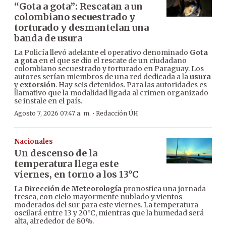
“Gota a gota”: Rescatan a un
colombiano secuestrado y
torturado y desmantelan una
banda de usura
La Policía llevó adelante el operativo denominado
Gota
a gota
en el que se dio el rescate de un ciudadano
colombiano secuestrado y torturado en Paraguay. Los
autores serían miembros de una red dedicada a la
usura
y
extorsión
. Hay seis detenidos. Para las autoridades es
llamativo que la modalidad ligada al crimen organizado
se instale en el país.
·
Agosto 7, 2026 07:47 a. m.
Redacción ÚH
Nacionales
Un descenso de la
temperatura llega este
viernes, en torno a los 13°C
La
Dirección de Meteorología
pronostica una jornada
fresca, con cielo mayormente nublado y vientos
moderados del sur para este viernes. La temperatura
oscilará entre 13 y 20°C, mientras que la humedad será
alta, alrededor de 80%.