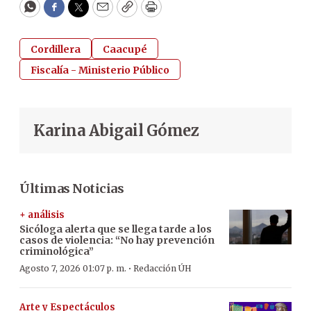
WhatsApp
Facebook
Twitter
Email
Copy
Print
Cordillera
Caacupé
Fiscalía - Ministerio Público
Karina Abigail Gómez
Últimas Noticias
+ análisis
Sicóloga alerta que se llega tarde a los
casos de violencia: “No hay prevención
criminológica”
·
Agosto 7, 2026 01:07 p. m.
Redacción ÚH
Arte y Espectáculos