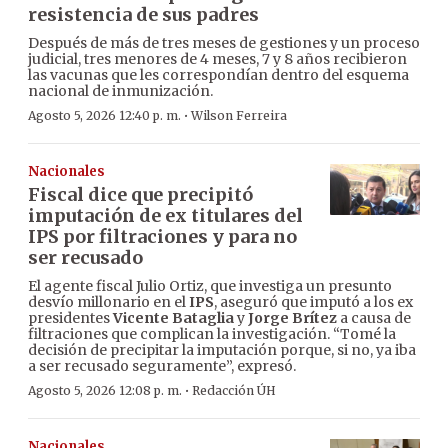
resistencia de sus padres
Después de más de tres meses de gestiones y un proceso
judicial, tres menores de 4 meses, 7 y 8 años recibieron
las vacunas que les correspondían dentro del esquema
nacional de inmunización.
·
Agosto 5, 2026 12:40 p. m.
Wilson Ferreira
Nacionales
Fiscal dice que precipitó
imputación de ex titulares del
IPS por filtraciones y para no
ser recusado
El agente fiscal Julio Ortiz, que investiga un presunto
desvío millonario en el
IPS
, aseguró que imputó a los ex
presidentes
Vicente Bataglia
y
Jorge Brítez
a causa de
filtraciones que complican la investigación. “Tomé la
decisión de precipitar la imputación porque, si no, ya iba
a ser recusado seguramente”, expresó.
·
Agosto 5, 2026 12:08 p. m.
Redacción ÚH
Nacionales