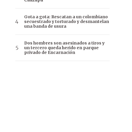
Caazapá
Gota a gota: Rescatan a un colombiano
secuestrado y torturado y desmantelan
una banda de usura
Dos hombres son asesinados a tiros y
un tercero queda herido en parque
privado de Encarnación