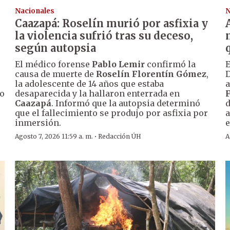
Nacionales
N
Caazapá: Roselín murió por asfixia y
la violencia sufrió tras su deceso,
según autopsia
El médico forense
Pablo Lemir
confirmó la
E
causa de muerte de
Roselín Florentín Gómez
,
D
la adolescente de 14 años que estaba
a
so
desaparecida y la hallaron enterrada en
Caazapá
. Informó que la autopsia determinó
d
que el fallecimiento se produjo por asfixia por
a
inmersión.
e
·
Agosto 7, 2026 11:59 a. m.
Redacción ÚH
A