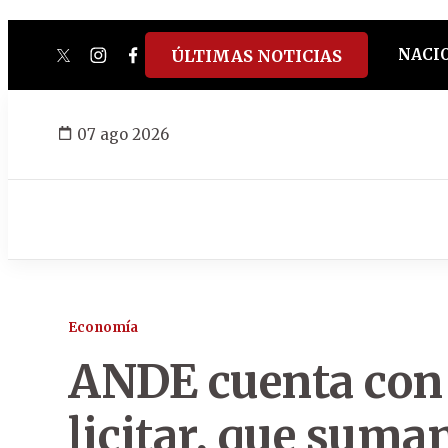
NACI
ÚLTIMAS NOTICIAS
twitter
instagram
facebook
tiktok
youtube
spotify
07 ago 2026
Economía
ANDE cuenta con 
licitar, que suma