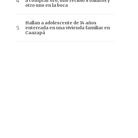
a comprar oro, uno recibió 8 balazos y
otro uno en la boca
Hallan a adolescente de 14 años
enterrada en una vivienda familiar en
Caazapá