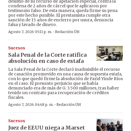
desistió de su recurso de apelación especial, contra la
condena de 2 años de cárcel que le aplicaron por
testimonio falso. De esta manera, queda firme su pena
por este hecho punible. El prestamista cumple otra
sanción de 15 años de encierro por usura, denuncia
falsa y lavado de dinero.
·
Agosto 7, 2026 05:11 p. m.
Redacción ÚH
Sucesos
Sala Penal de la Corte ratifica
absolución en caso de estafa
La Sala Penal de la Corte declaró inadmisible el recurso
de casación promovido en una causa de supuesta estafa,
con lo que quedó firme la absolución de Farid Yinde Ríos
en el caso. El presunto perjuicio que se había
denunciado era de más de G. 3.500 millones, tras haber
tenido un contrato para recuperación de créditos
fiscales.
·
Agosto 7, 2026 04:48 p. m.
Redacción ÚH
Sucesos
Juez de EEUU niega a Marset