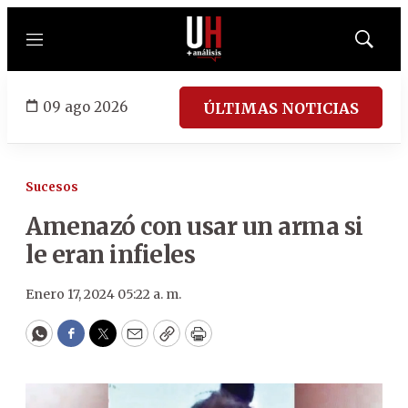
Menú
Mostrar
búsqued
09 ago 2026
ÚLTIMAS NOTICIAS
Sucesos
Amenazó con usar un arma si
le eran infieles
Enero 17, 2024 05:22 a. m.
WhatsApp
Facebook
Twitter
Email
Copy
Print