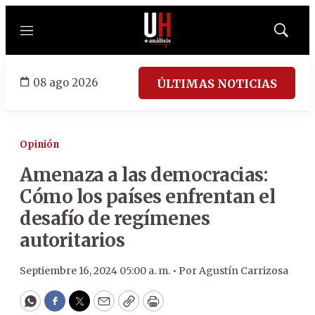
Menú
Mostrar
búsqued
08 ago 2026
ÚLTIMAS NOTICIAS
Opinión
Amenaza a las democracias:
Cómo los países enfrentan el
desafío de regímenes
autoritarios
Septiembre 16, 2024 05:00 a. m. •
Por
Agustín Carrizosa
WhatsApp
Facebook
Twitter
Email
Copy
Print