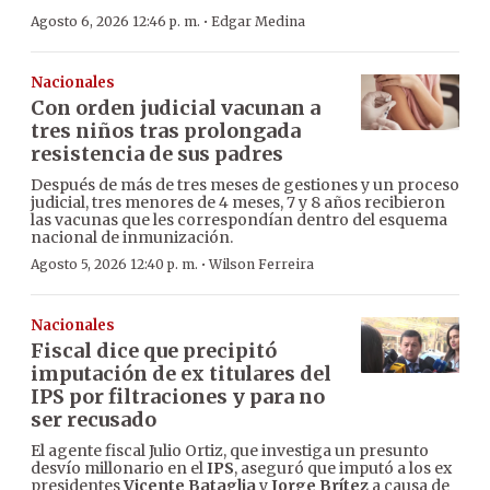
·
Agosto 6, 2026 12:46 p. m.
Edgar Medina
Nacionales
Con orden judicial vacunan a
tres niños tras prolongada
resistencia de sus padres
Después de más de tres meses de gestiones y un proceso
judicial, tres menores de 4 meses, 7 y 8 años recibieron
las vacunas que les correspondían dentro del esquema
nacional de inmunización.
·
Agosto 5, 2026 12:40 p. m.
Wilson Ferreira
Nacionales
Fiscal dice que precipitó
imputación de ex titulares del
IPS por filtraciones y para no
ser recusado
El agente fiscal Julio Ortiz, que investiga un presunto
desvío millonario en el
IPS
, aseguró que imputó a los ex
presidentes
Vicente Bataglia
y
Jorge Brítez
a causa de