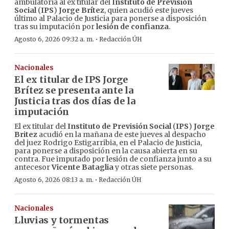
ambulatoria al ex titular del
Instituto de Previsión
Social
(
IPS
)
Jorge Brítez
, quien acudió este jueves
último al Palacio de Justicia para ponerse a disposición
tras su imputación por
lesión de confianza
.
·
Agosto 6, 2026 09:32 a. m.
Redacción ÚH
Nacionales
El ex titular de IPS Jorge
Brítez se presenta ante la
Justicia tras dos días de la
imputación
El ex titular del
Instituto de Previsión Social
(
IPS
)
Jorge
Britez
acudió en la mañana de este jueves al despacho
del juez Rodrigo Estigarribia, en el Palacio de Justicia,
para ponerse a disposición en la causa abierta en su
contra. Fue imputado por lesión de confianza junto a su
antecesor
Vicente Bataglia
y otras siete personas.
·
Agosto 6, 2026 08:13 a. m.
Redacción ÚH
Nacionales
Lluvias y tormentas