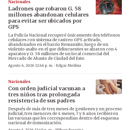
Nacionales
Ladrones que robaron G. 58
millones abandonan celulares
para evitar ser ubicados por
GPS
La Policía Nacional recuperó únicamente dos teléfonos
celulares con sistema de rastreo GPS activado,
abandonados en el barrio Remansito, luego de un
violento asalto en el que delincuentes se alzaron con 4
aparatos y G. 58 millones de un local comercial del
Mercado de Abasto de Ciudad del Este.
·
Agosto 6, 2026 12:46 p. m.
Edgar Medina
Nacionales
Con orden judicial vacunan a
tres niños tras prolongada
resistencia de sus padres
Después de más de tres meses de gestiones y un proceso
judicial, tres menores de 4 meses, 7 y 8 años recibieron
las vacunas que les correspondían dentro del esquema
nacional de inmunización.
Agosto 5, 2026 12:40 p. m.
Wilson Ferreira