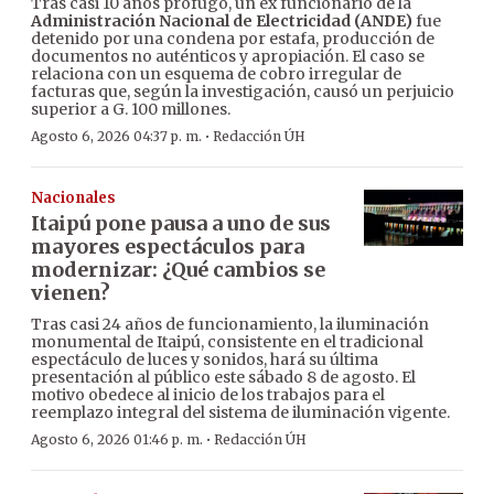
Tras casi 10 años prófugo, un ex funcionario de la
Administración Nacional de Electricidad (ANDE)
fue
detenido por una condena por estafa, producción de
documentos no auténticos y apropiación. El caso se
relaciona con un esquema de cobro irregular de
facturas que, según la investigación, causó un perjuicio
superior a G. 100 millones.
·
Agosto 6, 2026 04:37 p. m.
Redacción ÚH
Nacionales
Itaipú pone pausa a uno de sus
mayores espectáculos para
modernizar: ¿Qué cambios se
vienen?
Tras casi 24 años de funcionamiento, la iluminación
monumental de Itaipú, consistente en el tradicional
espectáculo de luces y sonidos, hará su última
presentación al público este sábado 8 de agosto. El
motivo obedece al inicio de los trabajos para el
reemplazo integral del sistema de iluminación vigente.
·
Agosto 6, 2026 01:46 p. m.
Redacción ÚH