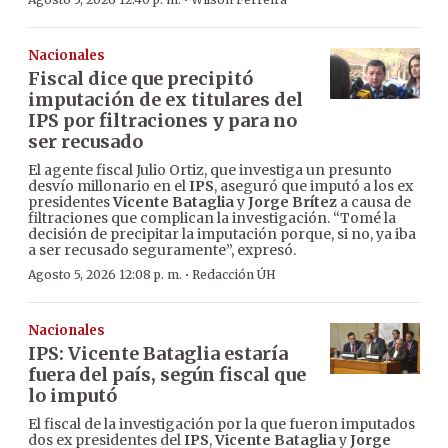
·
Nacionales
Fiscal dice que precipitó
imputación de ex titulares del
IPS por filtraciones y para no
ser recusado
El agente fiscal Julio Ortiz, que investiga un presunto
desvío millonario en el
IPS
, aseguró que imputó a los ex
presidentes
Vicente Bataglia
y
Jorge Brítez
a causa de
filtraciones que complican la investigación. “Tomé la
decisión de precipitar la imputación porque, si no, ya iba
a ser recusado seguramente”, expresó.
·
Agosto 5, 2026 12:08 p. m.
Redacción ÚH
Nacionales
IPS: Vicente Bataglia estaría
fuera del país, según fiscal que
lo imputó
El fiscal de la investigación por la que fueron imputados
dos ex presidentes del
IPS
,
Vicente Bataglia
y
Jorge