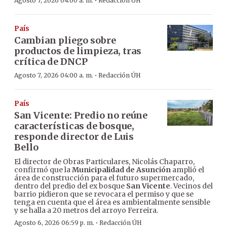
·
Agosto 7, 2026 04:00 a. m.
Redacción ÚH
País
Cambian pliego sobre
productos de limpieza, tras
crítica de DNCP
·
Agosto 7, 2026 04:00 a. m.
Redacción ÚH
País
San Vicente: Predio no reúne
características de bosque,
responde director de Luis
Bello
El director de Obras Particulares, Nicolás Chaparro,
confirmó que la
Municipalidad de Asunción
amplió el
área de construcción para el futuro supermercado,
dentro del predio del ex bosque
San Vicente
. Vecinos del
barrio pidieron que se revocara el permiso y que se
tenga en cuenta que el área es ambientalmente sensible
y se halla a 20 metros del arroyo Ferreira.
·
Agosto 6, 2026 06:59 p. m.
Redacción ÚH