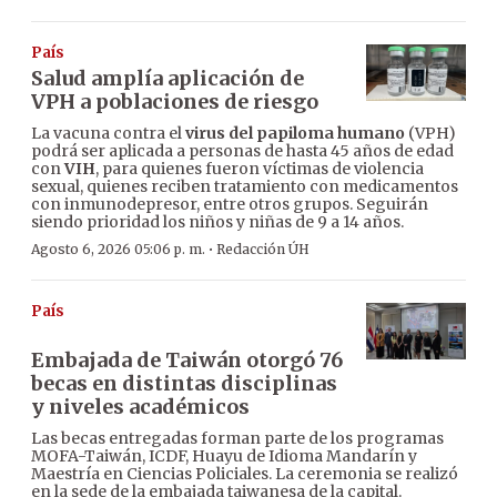
País
Salud amplía aplicación de
VPH a poblaciones de riesgo
La vacuna contra el
virus del papiloma humano
(VPH)
podrá ser aplicada a personas de hasta 45 años de edad
con
VIH
, para quienes fueron víctimas de violencia
sexual, quienes reciben tratamiento con medicamentos
con inmunodepresor, entre otros grupos. Seguirán
siendo prioridad los niños y niñas de 9 a 14 años.
·
Agosto 6, 2026 05:06 p. m.
Redacción ÚH
País
Embajada de Taiwán otorgó 76
becas en distintas disciplinas
y niveles académicos
Las becas entregadas forman parte de los programas
MOFA-Taiwán, ICDF, Huayu de Idioma Mandarín y
Maestría en Ciencias Policiales. La ceremonia se realizó
en la sede de la embajada taiwanesa de la capital.