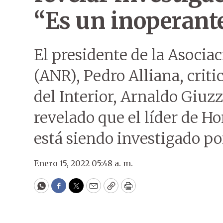
“Es un inoperant
El presidente de la Asocia
(ANR), Pedro Alliana, criti
del Interior, Arnaldo Giuz
revelado que el líder de H
está siendo investigado po
Enero 15, 2022 05:48 a. m.
WhatsApp
Facebook
Twitter
Email
Copy
Print