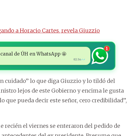
gando a Horacio Cartes, revela Giuzzio
1
 al canal de ÚH en WhatsApp 🤩
02:36
✓✓
in cuidado” lo que diga Giuzzio y lo tildó del
nistro lejos de este Gobierno y encima le gusta
 que pueda decir este señor, cero credibilidad”,
e recién el viernes se enteraron del pedido de
s antecedentes del ex presidente. Presume que