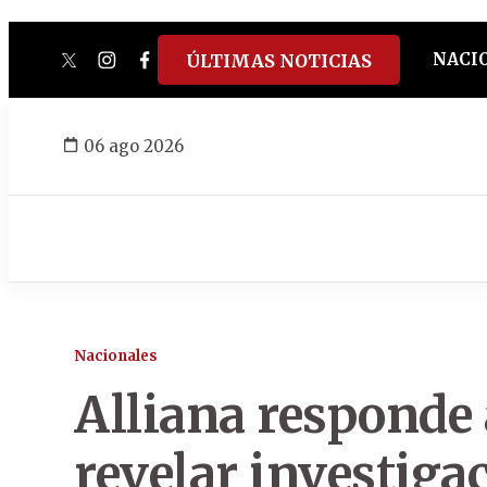
NACI
ÚLTIMAS NOTICIAS
twitter
instagram
facebook
tiktok
youtube
spotify
06 ago 2026
Nacionales
Alliana responde 
revelar investiga