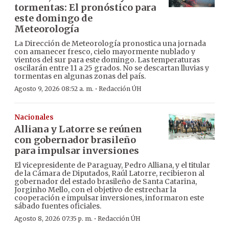
tormentas: El pronóstico para
este domingo de
Meteorología
La Dirección de Meteorología pronostica una jornada
con amanecer fresco, cielo mayormente nublado y
vientos del sur para este domingo. Las temperaturas
oscilarán entre 11 a 25 grados. No se descartan lluvias y
tormentas en algunas zonas del país.
·
Agosto 9, 2026 08:52 a. m.
Redacción ÚH
Nacionales
Alliana y Latorre se reúnen
con gobernador brasileño
para impulsar inversiones
El vicepresidente de Paraguay, Pedro Alliana, y el titular
de la Cámara de Diputados, Raúl Latorre, recibieron al
gobernador del estado brasileño de Santa Catarina,
Jorginho Mello, con el objetivo de estrechar la
cooperación e impulsar inversiones, informaron este
sábado fuentes oficiales.
·
Agosto 8, 2026 07:35 p. m.
Redacción ÚH