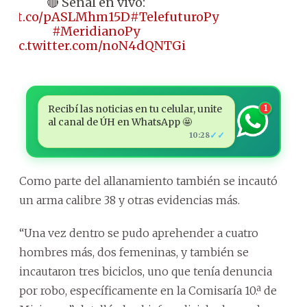
🔴 Señal en vivo:
ps://t.co/pASLMhm15D
#TelefuturoPy
#MeridianoPy
pic.twitter.com/noN4dQNTGi
Recibí las noticias en tu celular, unite
1
al canal de ÚH en WhatsApp 🤩
✓✓
10:28
Como parte del allanamiento también se incautó
un arma calibre 38 y otras evidencias más.
“Una vez dentro se pudo aprehender a cuatro
hombres más, dos femeninas, y también se
incautaron tres biciclos, uno que tenía denuncia
por robo, específicamente en la Comisaría 10.ª de