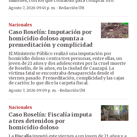
millones, con los que contaban para comprar oro.
·
Agosto 7, 2026 09:45 p. m.
Redacción ÚH
Nacionales
Caso Roselín: Imputación por
homicidio doloso apunta a
premeditación y complicidad
El Ministerio Público realizó una imputación por
homicidio doloso contra tres personas, entre ellas, un
joven de 21 años y dos adolescentes por la cruel muerte
de Roselín, de 14 años, en la ciudad de Caazapá. La
víctima fatal se encontraba desaparecida desde el
viernes pasado. Premeditación, complicidad y las cajas
de cartón: lo que dice la carpeta fiscal.
·
Agosto 7, 2026 09:09 p. m.
Redacción ÚH
Nacionales
Caso Roselín: Fiscalía imputa
a tres detenidos por
homicidio doloso
La
Fiscalía
imputó este viernes a un joven de 21 años y a