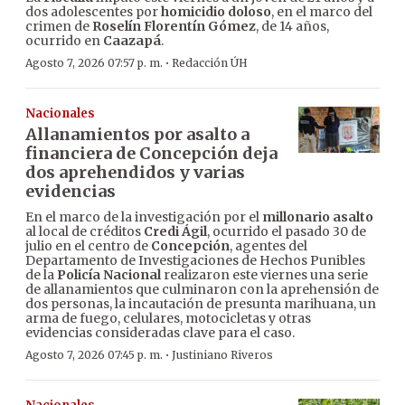
dos adolescentes por
homicidio doloso
, en el marco del
crimen de
Roselín Florentín Gómez
, de 14 años,
ocurrido en
Caazapá
.
·
Agosto 7, 2026 07:57 p. m.
Redacción ÚH
Nacionales
Allanamientos por asalto a
financiera de Concepción deja
dos aprehendidos y varias
evidencias
En el marco de la investigación por el
millonario asalto
al local de créditos
Credi Ágil
, ocurrido el pasado 30 de
julio en el centro de
Concepción
, agentes del
Departamento de Investigaciones de Hechos Punibles
de la
Policía Nacional
realizaron este viernes una serie
de allanamientos que culminaron con la aprehensión de
dos personas, la incautación de presunta marihuana, un
arma de fuego, celulares, motocicletas y otras
evidencias consideradas clave para el caso.
·
Agosto 7, 2026 07:45 p. m.
Justiniano Riveros