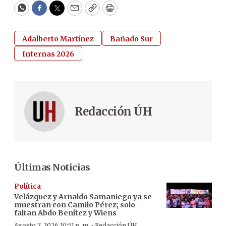
WhatsApp
Facebook
Twitter
Email
Copy
Print
Adalberto Martínez
Bañado Sur
Internas 2026
Redacción ÚH
Últimas Noticias
Política
Velázquez y Arnaldo Samaniego ya se
muestran con Camilo Pérez; solo
faltan Abdo Benítez y Wiens
·
Agosto 7, 2026 10:51 p. m.
Redacción ÚH