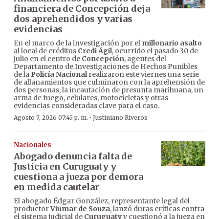
financiera de Concepción deja
dos aprehendidos y varias
evidencias
En el marco de la investigación por el
millonario asalto
al local de créditos
Credi Ágil
, ocurrido el pasado 30 de
julio en el centro de
Concepción
, agentes del
Departamento de Investigaciones de Hechos Punibles
de la
Policía Nacional
realizaron este viernes una serie
de allanamientos que culminaron con la aprehensión de
dos personas, la incautación de presunta marihuana, un
arma de fuego, celulares, motocicletas y otras
evidencias consideradas clave para el caso.
·
Agosto 7, 2026 07:45 p. m.
Justiniano Riveros
Nacionales
Abogado denuncia falta de
Justicia en Curuguaty y
cuestiona a jueza por demora
en medida cautelar
El abogado Édgar González, representante legal del
productor
Viumar de Souza
, lanzó duras críticas contra
el sistema judicial de
Curuguaty
y cuestionó a la jueza en