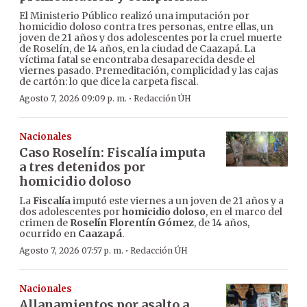
El Ministerio Público realizó una imputación por
homicidio doloso contra tres personas, entre ellas, un
joven de 21 años y dos adolescentes por la cruel muerte
de Roselín, de 14 años, en la ciudad de Caazapá. La
víctima fatal se encontraba desaparecida desde el
viernes pasado. Premeditación, complicidad y las cajas
de cartón: lo que dice la carpeta fiscal.
·
Agosto 7, 2026 09:09 p. m.
Redacción ÚH
Nacionales
Caso Roselín: Fiscalía imputa
a tres detenidos por
homicidio doloso
La
Fiscalía
imputó este viernes a un joven de 21 años y a
dos adolescentes por
homicidio doloso
, en el marco del
crimen de
Roselín Florentín Gómez
, de 14 años,
ocurrido en
Caazapá
.
·
Agosto 7, 2026 07:57 p. m.
Redacción ÚH
Nacionales
Allanamientos por asalto a